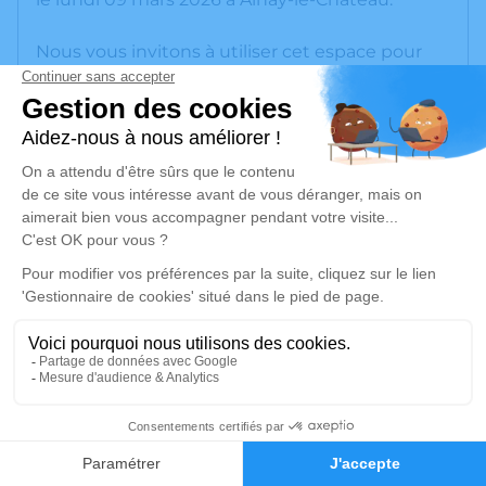
Nous vous invitons à utiliser cet espace pour
laisser vos condoléances, partager des photos
souvenirs, une anecdote ou exprimer vos
pensées à travers des poèmes ou des textes.
Cet endroit est un lieu d'expression dédié à
honorer la mémoire de Claude NADOT.
Un service de plantation d’arbre hommage est
disponible ici
.
Je rends hommage
Cérémonie civile
jeudi 12 mars 2026 à 15h30
3
Cimetière d'Ainay-le-Château
Faire-part
Hommages
Rue du Pavé