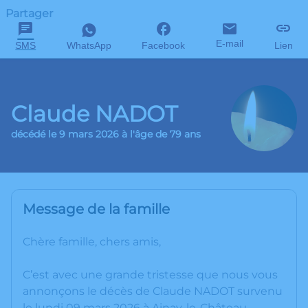
Partager
E-mail
SMS
WhatsApp
Facebook
Lien
Claude NADOT
décédé le 9 mars 2026 à l'âge de 79 ans
Message de la famille
Chère famille, chers amis,
C’est avec une grande tristesse que nous vous
annonçons le décès de Claude NADOT survenu
le lundi 09 mars 2026 à Ainay-le-Château.