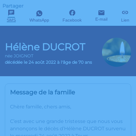
Partager
E-mail
SMS
WhatsApp
Facebook
Lien
Hélène DUCROT
née JOIGNOT
décédée le 24 août 2022 à l'âge de 70 ans
Message de la famille
Chère famille, chers amis,
C’est avec une grande tristesse que nous vous
annonçons le décès d’Hélène DUCROT survenu
le mercredi 24 août 2022 à Tours.