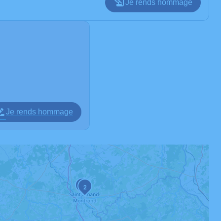
Je rends hommage
Je rends hommage
1
2