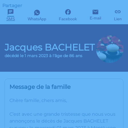
Partager
E-mail
SMS
WhatsApp
Facebook
Lien
Jacques BACHELET
décédé le 1 mars 2023 à l'âge de 86 ans
Message de la famille
Chère famille, chers amis,
C’est avec une grande tristesse que nous vous
annonçons le décès de Jacques BACHELET
survenu le mercredi 01 mars 2023 à Montluçon.