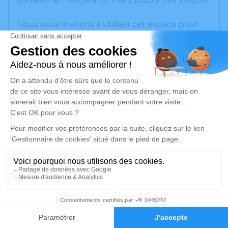
Nous vous invitons à utiliser cet espace pour
laisser vos condoléances, partager des photos
souvenirs, une anecdote ou exprimer vos
pensées à travers des poèmes ou des textes.
Cet endroit est un lieu d'expression dédié à
honorer la mémoire de Jacques BACHELET.
Un service de plantation d’arbre hommage est
disponible ici
.
Je rends hommage
Cérémonie religieuse
1
mardi 07 mars 2023 à 10h00
Église Saint-Bonnet de Saint-Bonnet-
Faire-part
Hommages
Tronçais