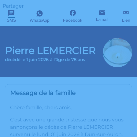
Partager
E-mail
SMS
WhatsApp
Facebook
Lien
Pierre LEMERCIER
décédé le 1 juin 2026 à l'âge de 78 ans
Message de la famille
Chère famille, chers amis,
C’est avec une grande tristesse que nous vous
annonçons le décès de Pierre LEMERCIER
survenu le lundi 01 juin 2026 à Dun-sur-Auron.