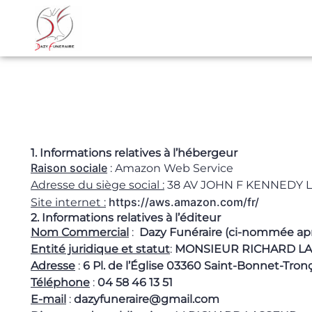
Aller
au
NOS SERVICES
NOS AGENCES
ESPACES HOMMAGES
contenu
1. Informations relatives à l’hébergeur
Raison sociale
: Amazon Web Service
Adresse du siège social :
38 AV JOHN F KENNEDY L
https://aws.amazon.com/fr/
Site internet :
2. Informations relatives à l’éditeur
Nom Commercial
:
Dazy Funéraire (ci-nommée apr
Entité juridique et statut
:
MONSIEUR RICHARD L
Adresse
:
6 Pl. de l’Église 03360 Saint-Bonnet-Tron
Téléphone
:
04 58 46 13 51
E-mail
:
dazyfuneraire@gmail.com