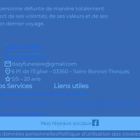
a personne défunte de manière totalement
ct de ses volontés, de ses valeurs et de ses
on dernier voyage.
Dazy Funéraire
04 58 46 13 51
dazyfuneraire@gmail.com
6 Pl. de l'Église – 03360 – Saint-Bonnet-Tronçais
5/5 – 20 avis
s Services
Liens utiles
ganiser des obsèques
Avis de décès
numents funéraires
Demande de rendez-vous en age
rvices aux familles
Nos réseaux sociaux
s données personnelles
Politique d’utilisation des cookie