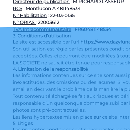
Directeur de publication
:
M RICHARD LASSEUR
RCS
:
Montlucon A 481148534
N° Habilitation
:
22-03-0135
N° ORIAS
:
22003612
TVA Intracommunautaire
:
FR60481148534
3. Conditions d’utilisation
Le site est accessible par l’url
https://www.dazyfuner
Son utilisation est régie par les présentes conditio
acceptées. Celles-ci pourront être modifiées à to
LA SOCIÉTÉ ne saurait être tenue pour responsabl
4. Limitation de la responsabilité
Les informations contenues sur ce site sont aussi 
inexactitudes, des omissions ou des lacunes. Si vo
email en décrivant le problème de la manière la plu
Tout contenu téléchargé se fait aux risques et péri
responsable d’un quelconque dommage subi par l’
photos sont pré-contractuelles.
Les liens hypertextes mis en place sur ce site inte
5. Litiges
Les présentes conditions sont régies par les lois fra