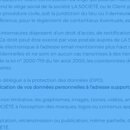
e siège social de la société LA SOCIÉTÉ ou le Client peut
rocédure civile, soit la juridiction du lieu où il demeu
rence, pour le règlement de contentieux éventuels, est 
les internautes disposent d’un droit d’accès, de rectifica
e droit peut être exercé par voie postale auprès de LA
oie électronique à l’adresse email mentionnée plus haut da
identielles et ne sont en aucun cas transmises à des tie
 la loi n° 2000-719 du 1er août 2000, les coordonnées d
ires.
’un délégué à la protection des données (DPO).
ation de vos données personnelles à l’adresse support@
non limitative, les graphismes, images, textes, vidéos, ani
OCIÉTÉ à l’exception des marques, logos ou contenus app
aptation, retransmission ou publication, même partielle, 
IÉTÉ.