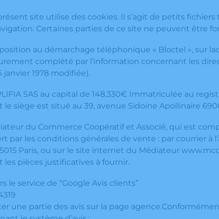
résent site utilise des cookies. Il s’agit de petits fichier
igation. Certaines parties de ce site ne peuvent être fo
position au démarchage téléphonique « Bloctel », sur laqu
rement complété par l’information concernant les direct
6 janvier 1978 modifiée).
LIFIA SAS au capital de 148.330€ Immatriculée au regist
t le siège est situé au 39, avenue Sidoine Apollinaire 69
teur du Commerce Coopératif et Associé, qui est compét
rt par les conditions générales de vente : par courrier 
75015 Paris, ou sur le site internet du Médiateur www.mcc
es pièces justificatives à fournir.
ers le service de “Google Avis clients”
4319
nter une partie des avis sur la page agence.Conformément à 
ernant le système d’avis :