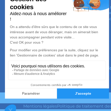
Dazy Funéraire
Nos équipes vous aident à honorer la mémoire de l
personnalisée, à perpétuer son souvenir dans le respe
convictions, pour l’accompagner avec dignité dans s
Nos agences
Dazy Funeraire
04 58 46 13 51
dazyfuneraire@gmail.com
10 Avenue du Maréchal Foch – 18200 – Saint-
Amand-Montrond
No
Or
Mo
Se
Mentions légales
Politique de traitement de