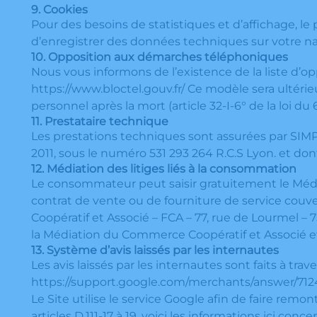
9. Cookies
Pour des besoins de statistiques et d’affichage, le p
d’enregistrer des données techniques sur votre nav
10. Opposition aux démarches téléphoniques
Nous vous informons de l’existence de la liste d’op
https://www.bloctel.gouv.fr/
Ce modèle sera ultérieu
personnel après la mort (article 32-I-6° de la loi du 
11. Prestataire technique
Les prestations techniques sont assurées par SIMP
2011, sous le numéro 531 293 264 R.C.S Lyon. et don
12. Médiation des litiges liés à la consommation
Le consommateur peut saisir gratuitement le Média
contrat de vente ou de fourniture de service couve
Coopératif et Associé – FCA – 77, rue de Lourmel – 
la Médiation du Commerce Coopératif et Associé et l
13. Système d’avis laissés par les internautes
Les avis laissés par les internautes sont faits à trav
https://support.google.com/merchants/answer/712
Le Site utilise le service Google afin de faire remo
articles D.111-17 à 19, voici les informations ici conc