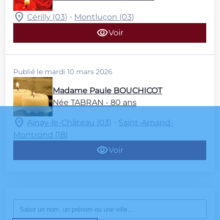
-
Cérilly (03)
Montluçon (03)
Voir
Publié le mardi 10 mars 2026
Madame Paule BOUCHICOT
Née TABRAN
- 80 ans
-
Ainay-le-Château (03)
Saint-Amand-
Montrond (18)
Voir