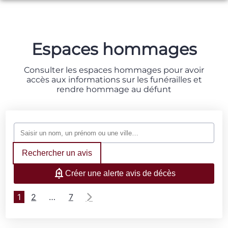
NOS SERVICES
NOS AGENCES
ORGANISER DES OBSÈQUES
Espaces hommages
ESPACES HOMMAGES
SAINT-BONNET-TRONÇAIS
PRÉVOIR SES OBSÈQUES
Consulter les espaces hommages pour avoir
ESPACE FAMILLE
accès aux informations sur les funérailles et
rendre hommage au défunt
SAINT-AMAND-MONTROND
MONUMENTS FUNÉRAIRES
SERVICES AUX FAMILLES
Rechercher un avis
Créer une alerte avis de décès
1
2
…
7