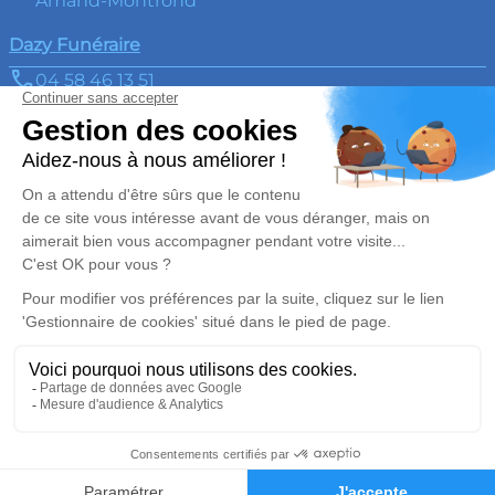
Amand-Montrond
Dazy Funéraire
04 58 46 13 51
dazyfuneraire@gmail.com
6 Pl. de l'Église - 03360 - Saint-Bonnet-Tronçais
5/5 - 20 avis
Nos Services
Liens utiles
Organiser des obsèques
Avis de décès
Monuments funéraires
Demande de rendez-vous
en agence
Services aux familles
Nos réseaux sociaux
Mentions légales
Politique de traitement des données personnelles
Politique d’utilisation des cookies
Gestionnaire de cookies
Zone d'intervention
Réalisation et référencement par