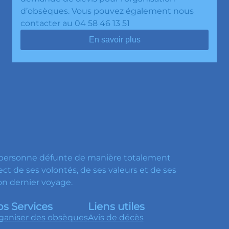
d’obsèques. Vous pouvez également nous
contacter au 04 58 46 13 51
En savoir plus
a personne défunte de manière totalement
ct de ses volontés, de ses valeurs et de ses
on dernier voyage.
s Services
Liens utiles
ganiser des obsèques
Avis de décès