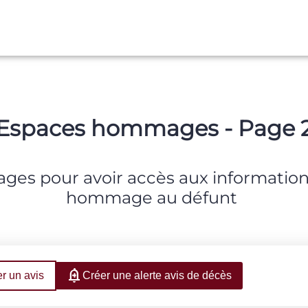
ESPACE FAMILLE
Espaces hommages - Page 
es pour avoir accès aux informations 
hommage au défunt
r un avis
Créer une alerte avis de décès