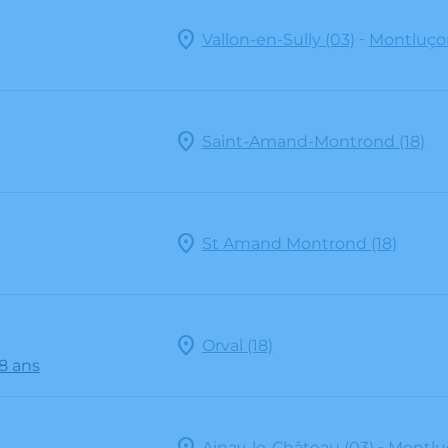
-
Vallon-en-Sully (03)
Montluçon
Saint-Amand-Montrond (18)
St Amand Montrond (18)
Orval (18)
98 ans
-
Ainay-le-Château (03)
Montlu