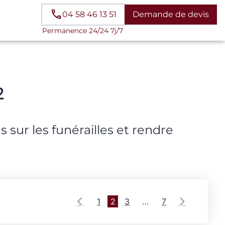
04 58 46 13 51
Demande de devis
Permanence 24/24 7j/7
2
sur les funérailles et rendre
1
2
3
…
7