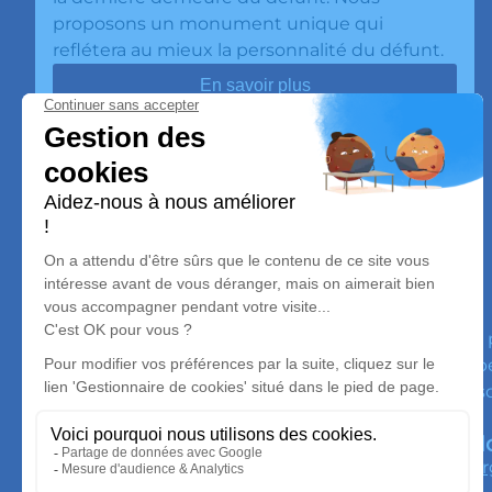
proposons un monument unique qui
reflétera au mieux la personnalité du défunt.
En savoir plus
Dazy Funéraire
Nos équipes vous aident à honorer la mémoire de l
personnalisée, à perpétuer son souvenir dans le respe
convictions, pour l’accompagner avec dignité dans s
No
Or